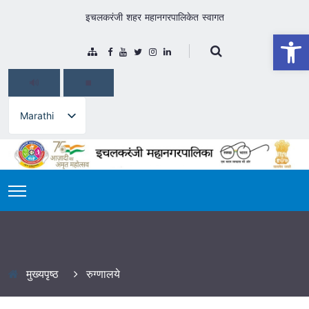
इचलकरंजी शहर महानगरपालिकेत स्वागत
Open
🔊
⏹️
Marathi
Marathi
रुग्णालये
मुख्यपृष्ठ
रुग्णालये